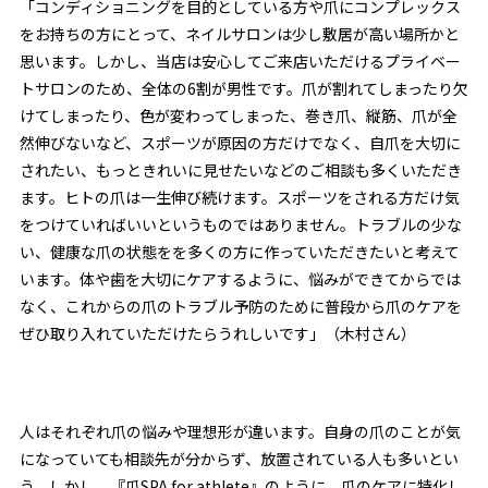
「コンディショニングを目的としている方や爪にコンプレックス
をお持ちの方にとって、ネイルサロンは少し敷居が高い場所かと
思います。しかし、当店は安心してご来店いただけるプライベー
トサロンのため、全体の6割が男性です。爪が割れてしまったり欠
けてしまったり、色が変わってしまった、巻き爪、縦筋、爪が全
然伸びないなど、スポーツが原因の方だけでなく、自爪を大切に
されたい、もっときれいに見せたいなどのご相談も多くいただき
ます。ヒトの爪は一生伸び続けます。スポーツをされる方だけ気
をつけていればいいというものではありません。トラブルの少な
い、健康な爪の状態を
を
多くの方に作っていただきたいと考えて
います。体や歯を大切にケアするように、悩みができてからでは
なく、これからの爪のトラブル予防のために普段から爪のケアを
ぜひ取り入れていただけたらうれしいです」（木村さん）
人はそれぞれ爪の悩みや理想形が違います。自身の爪のことが気
になっていても相談先が分からず、放置されている人も多いとい
う。しかし、『爪SPA for athlete』のように、爪のケアに特化し