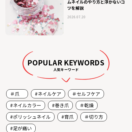
ムネイルのやり方と浮かないコ
ツを解説
2026.07.20
POPULAR KEYWORDS
人気キーワード
＃爪
#ネイルケア
＃セルフケア
#ネイルカラー
#巻き爪
＃乾燥
#ポリッシュネイル
#育爪
＃切り方
#足が痛い