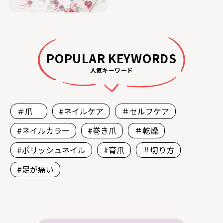
POPULAR KEYWORDS
人気キーワード
＃爪
#ネイルケア
＃セルフケア
#ネイルカラー
#巻き爪
＃乾燥
#ポリッシュネイル
#育爪
＃切り方
#足が痛い