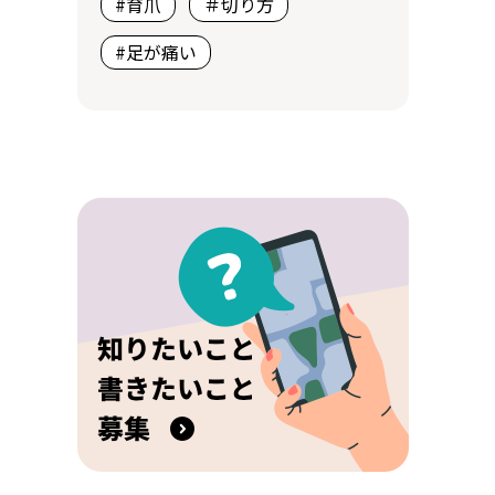
#育爪
＃切り方
#足が痛い