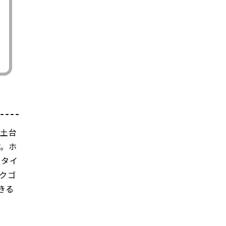
の土台
す。ホ
りタイ
クゴ
きる