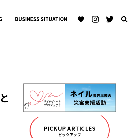
G
BUSINESS SITUATION
と
PICKUP ARTICLES
ピックアップ