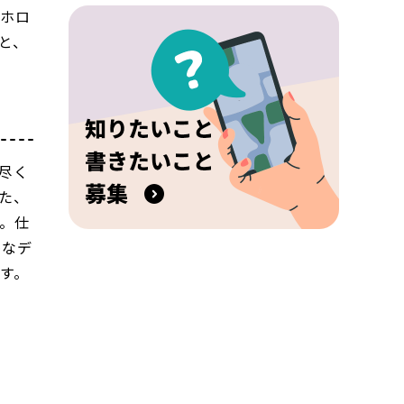
にホロ
と、
尽く
た、
。仕
めなデ
す。