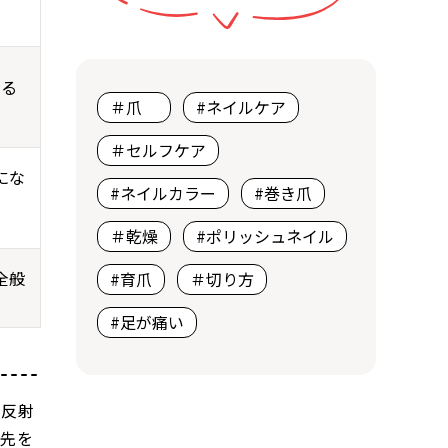
える
＃爪
#ネイルケア
＃セルフケア
にな
#ネイルカラー
#巻き爪
＃乾燥
#ポリッシュネイル
全般
#育爪
＃切り方
#足が痛い
を反射
爪先を