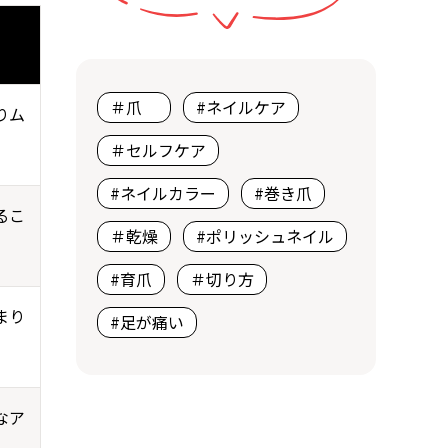
＃爪
#ネイルケア
りム
＃セルフケア
#ネイルカラー
#巻き爪
るこ
＃乾燥
#ポリッシュネイル
#育爪
＃切り方
まり
#足が痛い
なア