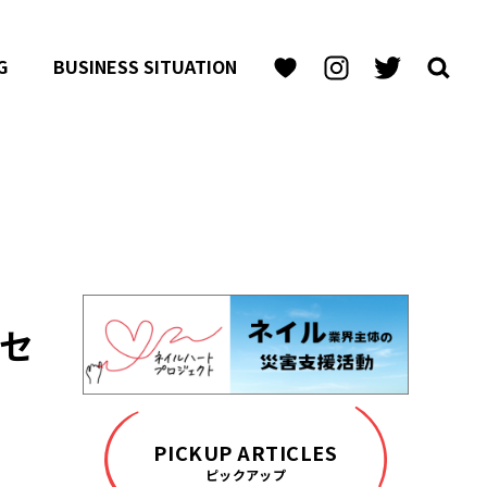
G
BUSINESS SITUATION
セ
PICKUP ARTICLES
ピックアップ