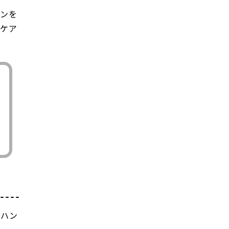
ョンを
トケア
、ハン