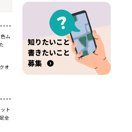
や色ム
た
クオ
フット
足全