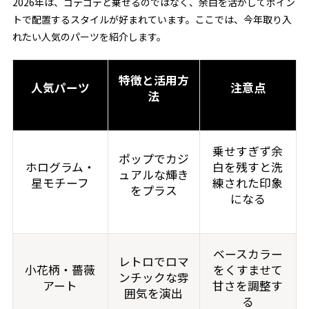
2026年は、ゴテゴテと乗せるのではなく、余白を活かしてポイン
トで配置するスタイルが好まれています。ここでは、今年取り入
れたい人気のパーツを紹介します。
特徴と活用方
人気パーツ
注意点
法
乗せすぎず余
ポップでカジ
ホログラム・
白を残すと洗
ュアルな輝き
星モチーフ
練された印象
をプラス
になる
ベースカラー
レトロでロマ
小花柄・薔薇
をくすませて
ンチックな雰
アート
甘さを調整す
囲気を演出
る