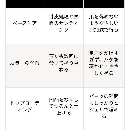
甘皮処理と表
爪を傷めない
ベースケア
面のサンディ
ようやさしい
ング
力加減で行う
筆圧をかけす
薄く複数回に
ぎず、ハケを
カラーの塗布
分けて塗り重
寝かせてやさ
ねる
しく塗る
パーツの隙間
凹凸をなくし
トップコーテ
もしっかりと
てつるんと仕
ィング
ジェルで埋め
上げる
る