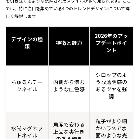
を引き立てるような洗練されたスタイルが多く見られます。ここ
では、特に注目を集めている4つのトレンドデザインについて詳
しく解説します。
2026年のアッ
デザインの種
特徴と魅力
プデートポイ
類
ント
シロップのよ
ちゅるんチー
内側から滲む
うな透明感の
クネイル
ような血色感
あるツヤを強
調
粒子がより細
角度で変わる
水光マグネッ
かいラメで水
上品な奥行き
トネイル
面のような光
のある輝き