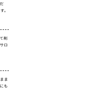
だ
です。
て削
サロ
たまま
にも