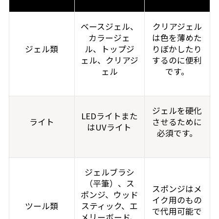
ベースジェル、
クリアジェル
カラージェ
は色を薄めた
ジェル類
ル、トップジ
りぼかしたり
ェル、クリアジ
するのに便利
ェル
です。
ジェルを硬化
LEDライトまた
ライト
させるために
はUVライト
必須です。
ジェルブラシ
（平筆）、ス
スポンジはメ
ポンジ、ウッド
イク用のもの
ツール類
スティック、エ
で代用可能で
メリーボード、